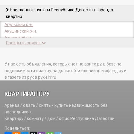
Населенные пункты Республика Дагестан - аренда
квартир
Агульский р-н.
Акушинский р-н.
Ахвахский р-н.
Раскрыть список
Ахтынский р-н.
Бабаюртовский р-н.
Ботлихский р-н.
Буйнакск г.
У нас есть объявления, которых нет на авито.ру, в базе по
Буйнакский р-н.
недвижимости циан.ру, на доске объявлений домофонд.ру и
Гергебильский р-н.
в газете из рук в руки irr.ru
Гумбетовский р-н.
Гунибский р-н.
КВАРТИРАНТ.РУ
Дагестанские Огни г.
Дахадаевский р-н.
Аренда / сдать / снять / купить недвижимость без
Дербент г.
посредников.
Дербентский р-н.
Квартиру / комнату / дом / офис Республика Дагестан
Докузпаринский р-н.
Поделиться:
Зубутлинский с/с.