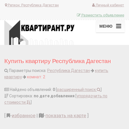
Регион:
Республика Дагестан
Личный кабинет
Разместить объявление
МЕНЮ
Купить квартиру Республика Дагестан
Параметры поиска:
Республика Дагестан
купить
квартиру
комнат: 2
Найдено объявлений:
0
[
расширенный поиск
]
Сортировка:
по дате добавления
[
упорядочить по
стоимости
]
[
-
избранное
|
-
показать на карте
]