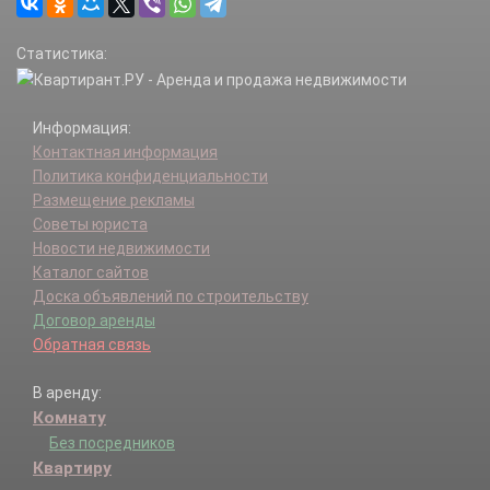
Избербаш г.
Казбековский р-н.
Статистика:
Кайтагский р-н.
Карабудахкентский р-н.
Каспийск г.
Информация:
Каякентский р-н.
Контактная информация
Кизилюрт г.
Политика конфиденциальности
Кизилюртовский р-н.
Размещение рекламы
Кизляр г.
Советы юриста
Кизлярский р-н.
Новости недвижимости
Кулинский р-н.
Каталог сайтов
Кумторкалинский р-н.
Доска объявлений по строительству
Курахский р-н.
Договор аренды
Лакский р-н.
Обратная связь
Левашинский р-н.
Магарамкентский р-н.
В аренду:
Махачкала г.
Комнату
Новолакский р-н.
Ногайский р-н.
Без посредников
Рутульский р-н.
Квартиру