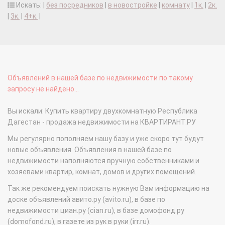
Искать: |
без посредников
|
в новостройке
|
комнату
|
1к.
|
2к.
|
3к.
|
4+к.
|
Объявлений в нашей базе по недвижимости по такому
запросу не найдено...
Вы искали: Купить квартиру двухкомнатную Республика
Дагестан - продажа недвижимости на КВАРТИРАНТ.РУ
Мы регулярно пополняем нашу базу и уже скоро тут будут
новые объявления. Объявления в нашей базе по
недвижимости наполняются вручную собственниками и
хозяевами квартир, комнат, домов и других помещений.
Так же рекомендуем поискать нужную Вам информацию на
доске объявлений авито.ру (avito.ru), в базе по
недвижимости циан.ру (cian.ru), в базе домофонд.ру
(domofond.ru), в газете из рук в руки (irr.ru).