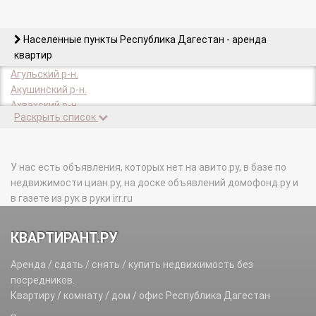
Населенные пункты Республика Дагестан - аренда
квартир
Агульский р-н.
Акушинский р-н.
Ахвахский р-н.
Раскрыть список
Ахтынский р-н.
Бабаюртовский р-н.
Ботлихский р-н.
Буйнакск г.
У нас есть объявления, которых нет на авито.ру, в базе по
Буйнакский р-н.
недвижимости циан.ру, на доске объявлений домофонд.ру и
Гергебильский р-н.
в газете из рук в руки irr.ru
Гумбетовский р-н.
Гунибский р-н.
КВАРТИРАНТ.РУ
Дагестанские Огни г.
Дахадаевский р-н.
Аренда / сдать / снять / купить недвижимость без
Дербент г.
посредников.
Дербентский р-н.
Квартиру / комнату / дом / офис Республика Дагестан
Докузпаринский р-н.