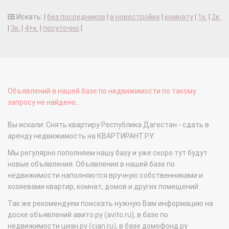
Искать: |
без посредников
|
в новостройке
|
комнату
|
1к.
|
2к.
|
3к.
|
4+к.
|
посуточно
|
Объявлений в нашей базе по недвижимости по такому
запросу не найдено...
Вы искали: Снять квартиру Республика Дагестан - сдать в
аренду недвижимость на КВАРТИРАНТ.РУ
Мы регулярно пополняем нашу базу и уже скоро тут будут
новые объявления. Объявления в нашей базе по
недвижимости наполняются вручную собственниками и
хозяевами квартир, комнат, домов и других помещений.
Так же рекомендуем поискать нужную Вам информацию на
доске объявлений авито.ру (avito.ru), в базе по
недвижимости циан.ру (cian.ru), в базе домофонд.ру