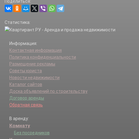
Поделиться:
Зубутлинский с/с.
Избербаш г.
Казбековский р-н.
Статистика:
Кайтагский р-н.
Карабудахкентский р-н.
Каспийск г.
Информация:
Каякентский р-н.
Контактная информация
Кизилюрт г.
Политика конфиденциальности
Кизилюртовский р-н.
Размещение рекламы
Кизляр г.
Советы юриста
Кизлярский р-н.
Новости недвижимости
Кулинский р-н.
Каталог сайтов
Кумторкалинский р-н.
Доска объявлений по строительству
Курахский р-н.
Договор аренды
Лакский р-н.
Обратная связь
Левашинский р-н.
Магарамкентский р-н.
В аренду:
Махачкала г.
Комнату
Новолакский р-н.
Ногайский р-н.
Без посредников