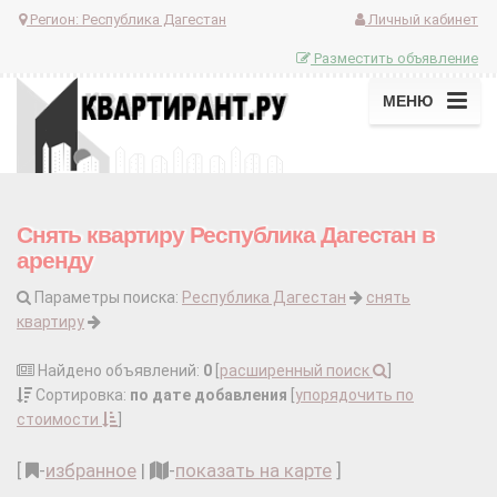
Регион:
Республика Дагестан
Личный кабинет
Разместить объявление
МЕНЮ
Снять квартиру Республика Дагестан в
аренду
Параметры поиска:
Республика Дагестан
снять
квартиру
Найдено объявлений:
0
[
расширенный поиск
]
Сортировка:
по дате добавления
[
упорядочить по
стоимости
]
[
-
избранное
|
-
показать на карте
]