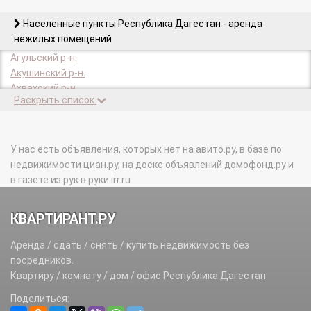
Населенные пункты Республика Дагестан - аренда
нежилых помещений
Агульский р-н.
Акушинский р-н.
Ахвахский р-н.
Раскрыть список
Ахтынский р-н.
Бабаюртовский р-н.
Ботлихский р-н.
Буйнакск г.
У нас есть объявления, которых нет на авито.ру, в базе по
Буйнакский р-н.
недвижимости циан.ру, на доске объявлений домофонд.ру и
Гергебильский р-н.
в газете из рук в руки irr.ru
Гумбетовский р-н.
Гунибский р-н.
КВАРТИРАНТ.РУ
Дагестанские Огни г.
Дахадаевский р-н.
Аренда / сдать / снять / купить недвижимость без
Дербент г.
посредников.
Дербентский р-н.
Квартиру / комнату / дом / офис Республика Дагестан
Докузпаринский р-н.
Поделиться:
Зубутлинский с/с.