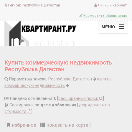
Регион:
Республика Дагестан
Личный кабинет
Разместить объявление
МЕНЮ
Купить коммерческую недвижимость
Республика Дагестан
Параметры поиска:
Республика Дагестан
купить
коммерческую недвижимость
Найдено объявлений:
0
[
расширенный поиск
]
Сортировка:
по дате добавления
[
упорядочить по
стоимости
]
[
-
избранное
|
-
показать на карте
]