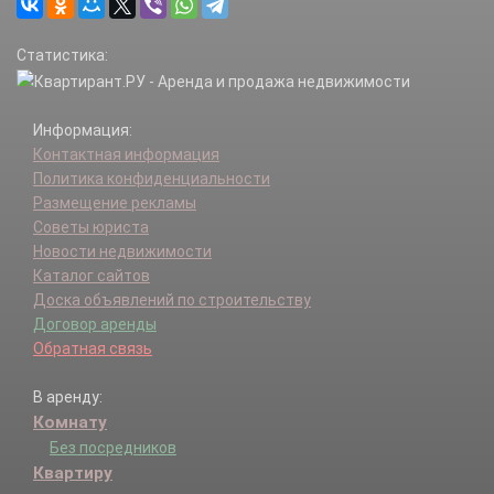
Избербаш г.
Казбековский р-н.
Статистика:
Кайтагский р-н.
Карабудахкентский р-н.
Каспийск г.
Информация:
Каякентский р-н.
Контактная информация
Кизилюрт г.
Политика конфиденциальности
Кизилюртовский р-н.
Размещение рекламы
Кизляр г.
Советы юриста
Кизлярский р-н.
Новости недвижимости
Кулинский р-н.
Каталог сайтов
Кумторкалинский р-н.
Доска объявлений по строительству
Курахский р-н.
Договор аренды
Лакский р-н.
Обратная связь
Левашинский р-н.
Магарамкентский р-н.
В аренду:
Махачкала г.
Комнату
Новолакский р-н.
Ногайский р-н.
Без посредников
Рутульский р-н.
Квартиру