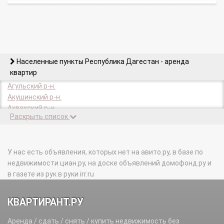
Населенные пункты Республика Дагестан - аренда
квартир
Агульский р-н.
Акушинский р-н.
Ахвахский р-н.
Раскрыть список
Ахтынский р-н.
Бабаюртовский р-н.
Ботлихский р-н.
Буйнакск г.
У нас есть объявления, которых нет на авито.ру, в базе по
Буйнакский р-н.
недвижимости циан.ру, на доске объявлений домофонд.ру и
Гергебильский р-н.
в газете из рук в руки irr.ru
Гумбетовский р-н.
Гунибский р-н.
КВАРТИРАНТ.РУ
Дагестанские Огни г.
Дахадаевский р-н.
Аренда / сдать / снять / купить недвижимость без