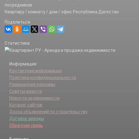
Дербент г.
посредников.
Дербентский р-н.
Квартиру / комнату / дом / офис Республика Дагестан
Докузпаринский р-н.
Поделиться:
Зубутлинский с/с.
Избербаш г.
Казбековский р-н.
Статистика:
Кайтагский р-н.
Карабудахкентский р-н.
Каспийск г.
Информация:
Каякентский р-н.
Контактная информация
Кизилюрт г.
Политика конфиденциальности
Кизилюртовский р-н.
Размещение рекламы
Кизляр г.
Советы юриста
Кизлярский р-н.
Новости недвижимости
Кулинский р-н.
Каталог сайтов
Кумторкалинский р-н.
Доска объявлений по строительству
Курахский р-н.
Договор аренды
Лакский р-н.
Обратная связь
Левашинский р-н.
Магарамкентский р-н.