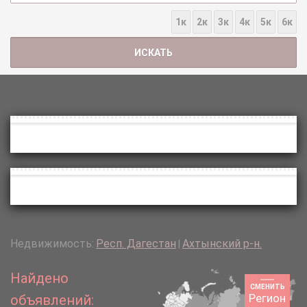
1к
2к
3к
4к
5к
6к
Недвижимость:
Респ. Дагестан
Ахтынский р-н.
|
Найдено
СМЕНИТЬ
Регион
объявлений: