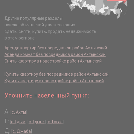
Другие популярные разделы
поиска объявлений для желающих
сдать, снять, купить, продать недвижимость
в этом регионе:
Аренда квартир без посредников район Ахтынский
Аренда комнат без посредников район Ахтынский
Снять квартиру в новостройке район Ахтынский
Купить квартиру без посредников район Ахтынский
Купить квартиру в новостройке район Ахтынский
Уточнить населенный пункт:
А:
[
с. Ахты
]
Г:
[
с. Гдым
]
[
с. Гдынк
]
[
с. Гогаз
]
Д:
[
с. Джаба
]