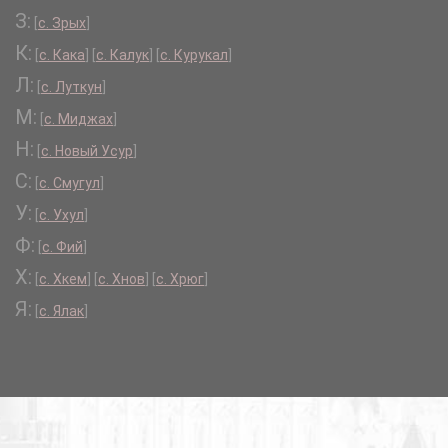
З:
[
с. Зрых
]
К:
[
с. Кака
]
[
с. Калук
]
[
с. Курукал
]
Л:
[
с. Луткун
]
М:
[
с. Миджах
]
Н:
[
с. Новый Усур
]
С:
[
с. Смугул
]
У:
[
с. Ухул
]
Ф:
[
с. Фий
]
Х:
[
с. Хкем
]
[
с. Хнов
]
[
с. Хрюг
]
Я:
[
с. Ялак
]