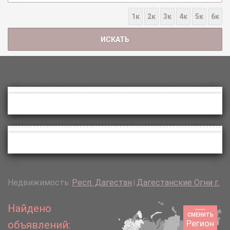
1к
2к
3к
4к
5к
6к
Недвижимость:
Респ. Дагестан
Дагестанские Огни г.
|
Найдено
СМЕНИТЬ
Регион
объявлений: