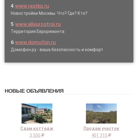
4
www.restko.ru
Новостройки Москвы. Что? Где? Кто?
5
www.alleurostroi.ru
Территория Евроремонта
6
www.domofon.ru
Домофон.ру - ваша безопасность и комфорт
НОВЫЕ ОБЪЯВЛЕНИЯ
Сдам коттедж
Продам участок
3 500
401 310