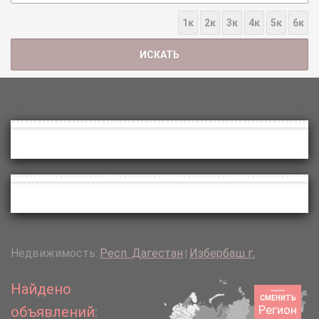
1к
2к
3к
4к
5к
6к
Недвижимость:
Респ. Дагестан
Избербаш г.
|
Найдено
СМЕНИТЬ
Регион
объявлений: