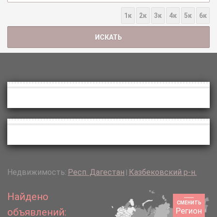
1к
2к
3к
4к
5к
6к
Недвижимость:
Респ. Дагестан
Казбековский р-н.
|
Найдено
СМЕНИТЬ
Регион
объявлений: