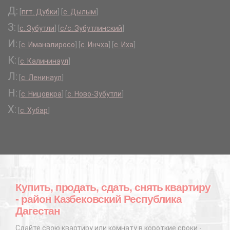
Д:
[
пгт. Дубки
]
[
с. Дылым
]
З:
[
с. Зубутли
]
[
с/с. Зубутлинский
]
И:
[
с. Иманалиросо
]
[
с. Инчха
]
[
с. Иха
]
К:
[
с. Калининаул
]
Л:
[
с. Ленинаул
]
Н:
[
с. Ницовкра
]
[
с. Ново-Зубутли
]
Х:
[
с. Хубар
]
Купить, продать, сдать, снять квартиру
- район Казбековский Республика
Дагестан
Сдайте свою квартиру или комнату в короткие сроки -