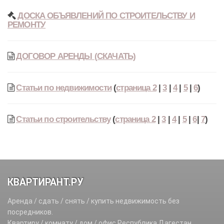
ДОСКА ОБЪЯВЛЕНИЙ ПО СТРОИТЕЛЬСТВУ И
РЕМОНТУ
ДОГОВОР АРЕНДЫ (СКАЧАТЬ)
Статьи по недвижимости
(
страница 2
|
3
|
4
|
5
|
6
)
Статьи по строительству
(
страница 2
|
3
|
4
|
5
|
6
|
7
)
КВАРТИРАНТ.РУ
Аренда / сдать / снять / купить недвижимость без
посредников.
Квартиру / комнату / дом / офис Республика Дагестан