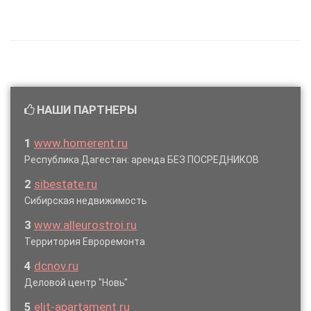
НАШИ ПАРТНЕРЫ
1
www.homerent.ru
Республика Дагестан: аренда БЕЗ ПОСРЕДНИКОВ
2
sibestate.ru
Сибирская недвижимость
3
www.alleurostroi.ru
Территория Евроремонта
4
dcnov.ru
Деловой центр "Новь"
5
elit-apartament.ru