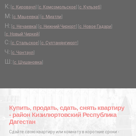
К:
[
с. Кироваул
]
[
с. Комсомольское
]
[
с. Кульзеб
]
М:
[
с. Мацеевка
]
[
с. Миатли
]
Н:
[
с. Нечаевка
]
[
с. Нижний Чирюрт
]
[
с. Новое Гадари
]
[
с. Новый Чиркей
]
С:
[
с. Стальское
]
[
с. Султанянгиюрт
]
Ч:
[
с. Чонтаул
]
Ш:
[
с. Шушановка
]
Купить, продать, сдать, снять квартиру
- район Кизилюртовский Республика
Дагестан
Сдайте свою квартиру или комнату в короткие сроки -