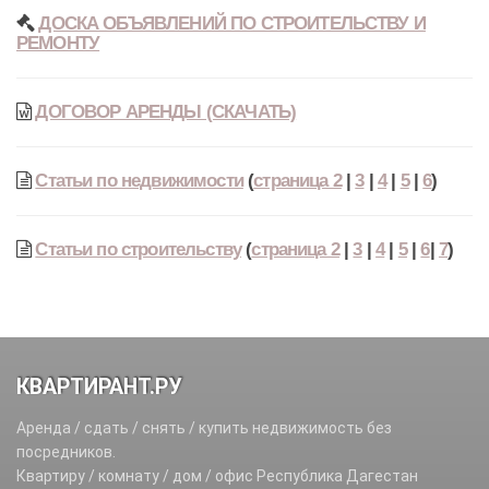
ДОСКА ОБЪЯВЛЕНИЙ ПО СТРОИТЕЛЬСТВУ И
РЕМОНТУ
ДОГОВОР АРЕНДЫ (СКАЧАТЬ)
Статьи по недвижимости
(
страница 2
|
3
|
4
|
5
|
6
)
Статьи по строительству
(
страница 2
|
3
|
4
|
5
|
6
|
7
)
КВАРТИРАНТ.РУ
Аренда / сдать / снять / купить недвижимость без
посредников.
Квартиру / комнату / дом / офис Республика Дагестан