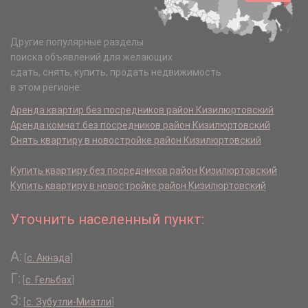
Другие популярные разделы
поиска объявлений для желающих
сдать, снять, купить, продать недвижимость
в этом регионе:
Аренда квартир без посредников район Кизилюртовский
Аренда комнат без посредников район Кизилюртовский
Снять квартиру в новостройке район Кизилюртовский
Купить квартиру без посредников район Кизилюртовский
Купить квартиру в новостройке район Кизилюртовский
Уточнить населенный пункт:
А:
[
с. Акнада
]
Г:
[
с. Гельбах
]
З:
[
с. Зубутли-Миатли
]