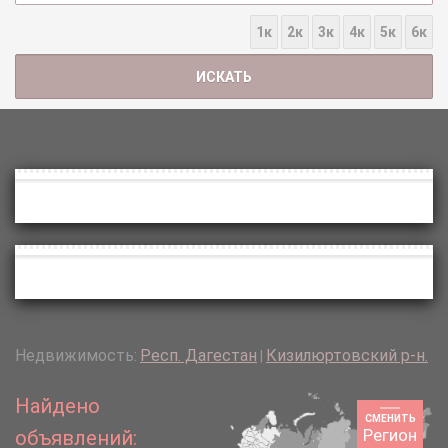
1к
2к
3к
4к
5к
6к
Недвижимость:
Респ. Дагестан
Кизилюртовский р-н.
|
Найдено
СМЕНИТЬ
Регион
объявлений: