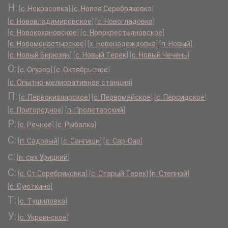
Н:
[
с. Некрасовка
]
[
с. Новая Серебряковка
]
[
с. Нововладимировское
]
[
с. Новогладовка
]
[
с. Новокохановское
]
[
с. Новокрестьяновское
]
[
с. Новомонастырское
]
[
х. Новонадеждовка
]
[
п. Новый
]
[
с. Новый Бирюзяк
]
[
с. Новый Терек
]
[
с. Новый Чечень
]
О:
[
с. Огузер
]
[
с. Октябрьское
]
[
с. Опытно-мелиоративная станция
]
П:
[
с. Первокизлярское
]
[
с. Первомайское
]
[
с. Персидское
]
[
с. Пригородное
]
[
п. Пролетарский
]
Р:
[
с. Речное
]
[
с. Рыбалко
]
С:
[
п. Садовый
]
[
с. Сангиши
]
[
с. Сар-Сар
]
с:
[
п. свх Урицкий
]
С:
[
с. Ст.Серебряковка
]
[
с. Старый Терек
]
[
п. Степной
]
[
с. Суюткино
]
Т:
[
с. Тушиловка
]
У:
[
с. Украинское
]