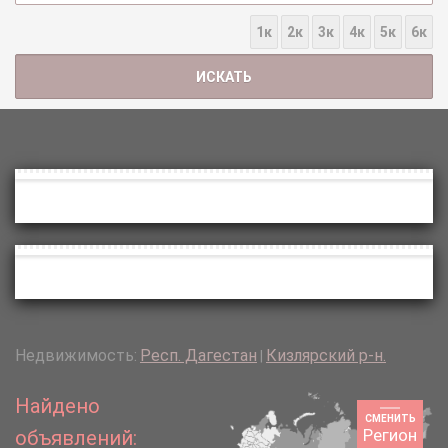
1к
2к
3к
4к
5к
6к
Недвижимость:
Респ. Дагестан
Кизлярский р-н.
|
Найдено
СМЕНИТЬ
Регион
объявлений: