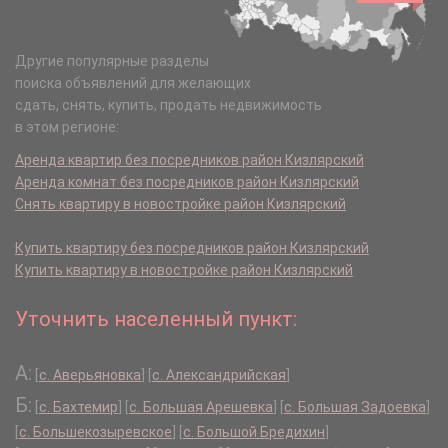
Другие популярные разделы
поиска объявлений для желающих
сдать, снять, купить, продать недвижимость
в этом регионе:
Аренда квартир без посредников район Кизлярский
Аренда комнат без посредников район Кизлярский
Снять квартиру в новостройке район Кизлярский
Купить квартиру без посредников район Кизлярский
Купить квартиру в новостройке район Кизлярский
Уточнить населенный пункт:
А:
[
с. Аверьяновка
]
[
с. Александрийская
]
Б:
[
с. Бахтемир
]
[
с. Большая Арешевка
]
[
с. Большая Задоевка
]
[
с. Большекозыревское
]
[
с. Большой Бредихин
]