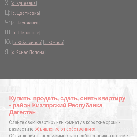
Х:
[
с. Хуцеевка
]
Ц:
[
с. Цветковка
]
Ч:
[
с. Черняевка
]
Ш:
[
с. Школьное
]
Ю:
[
с. Юбилейное
]
[
с. Южное
]
Я:
[
с. Ясная Поляна
]
Купить, продать, сдать, снять квартиру
- район Кизлярский Республика
Дагестан
Сдайте свою квартиру или комнату в короткие сроки -
разместите
объявление от собственника
.
Объявления по недвижимости от собственников по теме