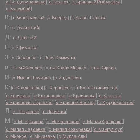
[
с. Бондареновское
]
[
с. Брянск
]
[
п. Брянский Рыбозавод
]
[
с. Бурумбай
]
В:
[
х. Виноградный
]
[
с. Вперед
]
[
с. Выше-Таловка
]
Г:
[
х. Грузинский
]
Д:
[
п. Дальний
]
Е:
[
с. Ефимовка
]
З:
[
с. Заречное
]
[
с. Заря Коммуны
]
и:
[
п. им Жданова
]
[
с. им Карла Маркса
]
[
п. им Кирова
]
И:
[
с. Имени Шаумяна
]
[
с. Индюшкин
]
К:
[
с. Кардоновка
]
[
с. Керликент
]
[
п. Коллективизатор
]
[
с. Косякино
]
[
с. Кохановское
]
[
с. Крайновка
]
[
с. Красное
]
[
с. Краснооктябрьское
]
[
с. Красный Восход
]
[
с. Курдюковское
]
Л:
[
с. Лапуховка
]
[
х. Лебяжий
]
М:
[
с. М.Гаджиева
]
[
с. Макаровское
]
[
с. Малая Арешевка
]
[
с. Малая Задоевка
]
[
с. Малая Козыревка
]
[
с. Мангул Аул
]
[
с. Мирное
]
[
с. Михеевка
]
[
с. Мулла-Али
]