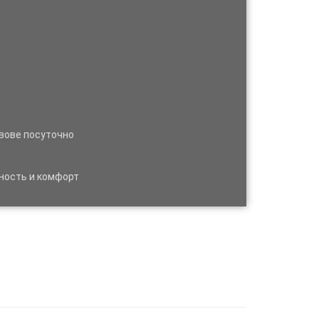
ьвове посуточно
ность и комфорт