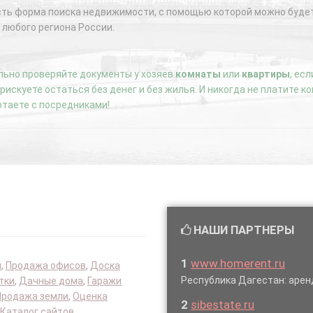
сть форма поиска недвижимости, с помощью которой можно будет
 любого региона России.
ьно проверяйте документы у хозяев
комнаты
или
квартиры
, ес
е рискуете остаться без денег и без жилья. И никогда не платите 
отаете с посредниками!
НАШИ ПАРТНЕРЫ
1
www.homerent.ru
я
,
Продажа офисов
,
Доска
Республика Дагестан: аре
тки
,
Дачные дома
,
Гаражи
Продажа земли
,
Оценка
2
sibestate.ru
Каталог сайтов