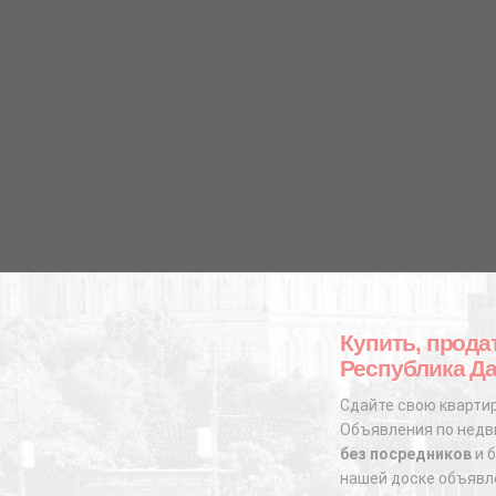
Купить, прода
Республика Да
Сдайте свою квартир
Объявления по недви
без посредников
и б
нашей доске объявл