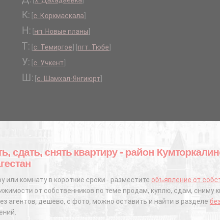
[
х. Дахадаевка
]
К:
[
с. Коркмаскала
]
Н:
[
нп. Новые планы
]
Т:
[
с. Темиргое
]
[
пгт. Тюбе
]
У:
[
с. Учкент
]
Ш:
[
с. Шамхал-Янгиюрт
]
ть, сдать, снять квартиру - район Кумторкали
гестан
у или комнату в короткие сроки - разместите
объявление от собс
жимости от собственников по теме продам, куплю, сдам, сниму к
ез агентов, дешево, с фото, можно оставить и найти в разделе
бе
ений.