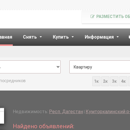
РАЗМЕСТИТЬ О
авная
Снять
Купить
Информация
 посредников
1к
2к
3к
4к
Недвижимость:
Респ. Дагестан
Кумторкалинский р-
|
Найдено объявлений: