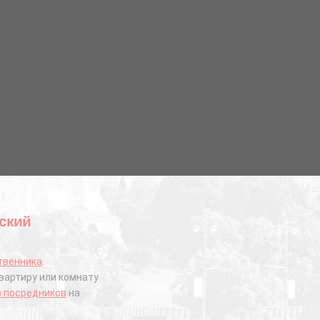
нский
твенника
.
вартиру или комнату
з посредников
на