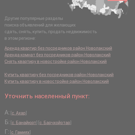
Другие популярные разделы
поиска объявлений для желающих
сдать, снять, купить, продать недвижимость
в этом регионе:
Аренда квартир без посредников район Новолакский
Аренда комнат без посредников район Новолакский
Снять квартиру в новостройке район Новолакский
Купить квартиру без посредников район Новолакский
Купить квартиру в новостройке район Новолакский
Уточнить населенный пункт:
А:
[
с. Ахар
]
Б:
[
с. Банайюрт
]
[
с. Барчхойотар
]
Г:
[
с. Гамиях
]