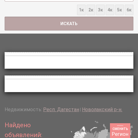
1к
2к
3к
4к
5к
6к
Недвижимость:
Респ. Дагестан
Новолакский р-н.
|
Найдено
СМЕНИТЬ
Регион
объявлений: