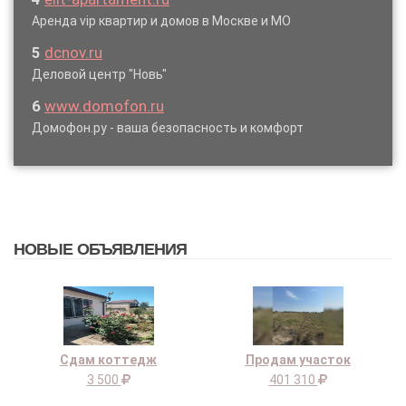
Аренда vip квартир и домов в Москве и МО
5
dcnov.ru
Деловой центр "Новь"
6
www.domofon.ru
Домофон.ру - ваша безопасность и комфорт
НОВЫЕ ОБЪЯВЛЕНИЯ
Сдам коттедж
Продам участок
3 500
401 310