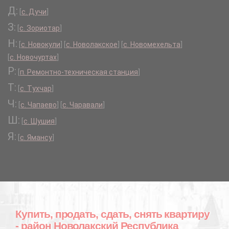
Д:
[
с. Дучи
]
З:
[
с. Зориотар
]
Н:
[
с. Новокули
]
[
с. Новолакское
]
[
с. Новомехельта
]
[
с. Новочуртах
]
Р:
[
п. Ремонтно-техническая станция
]
Т:
[
с. Тухчар
]
Ч:
[
с. Чапаево
]
[
с. Чаравали
]
Ш:
[
с. Шушия
]
Я:
[
с. Ямансу
]
Купить, продать, сдать, снять квартиру
- район Новолакский Республика