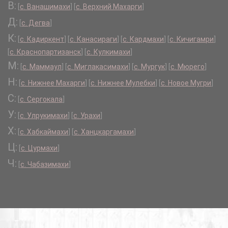
В:
[
с. Ванашимахи
]
[
с. Верхний Махарги
]
Д:
[
с. Дегва
]
К:
[
с. Кадиркент
]
[
с. Канасираги
]
[
с. Кардмахи
]
[
с. Кичигамри
]
[
с. Краснопартизанск
]
[
с. Кулкимахи
]
М:
[
с. Маммаул
]
[
с. Миглакасимахи
]
[
с. Мургук
]
[
с. Мюрего
]
Н:
[
с. Нижнее Махарги
]
[
с. Нижнее Мулебки
]
[
с. Новое Мугри
]
С:
[
с. Сергокала
]
У:
[
с. Улрукимахи
]
[
с. Урахи
]
Х:
[
с. Хабкаймахи
]
[
с. Ханцкаргамахи
]
Ц:
[
с. Цурмахи
]
Ч:
[
с. Чабазимахи
]