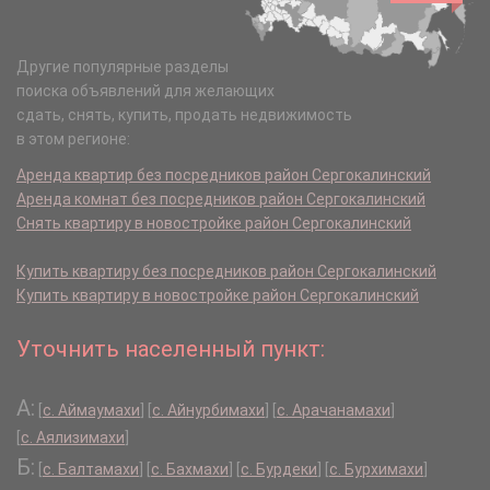
Другие популярные разделы
поиска объявлений для желающих
сдать, снять, купить, продать недвижимость
в этом регионе:
Аренда квартир без посредников район Сергокалинский
Аренда комнат без посредников район Сергокалинский
Снять квартиру в новостройке район Сергокалинский
Купить квартиру без посредников район Сергокалинский
Купить квартиру в новостройке район Сергокалинский
Уточнить населенный пункт:
А:
[
с. Аймаумахи
]
[
с. Айнурбимахи
]
[
с. Арачанамахи
]
[
с. Аялизимахи
]
Б:
[
с. Балтамахи
]
[
с. Бахмахи
]
[
с. Бурдеки
]
[
с. Бурхимахи
]