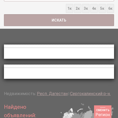
1к
2к
3к
4к
5к
6к
Недвижимость:
Респ. Дагестан
Сергокалинский р-н.
|
Найдено
СМЕНИТЬ
Регион
объявлений: