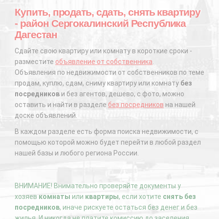
Купить, продать, сдать, снять квартиру
- район Сергокалинский Республика
Дагестан
Сдайте свою квартиру или комнату в короткие сроки -
разместите
объявление от собственника
.
Объявления по недвижимости от собственников по теме
продам, куплю, сдам, сниму квартиру или комнату
без
посредников
и без агентов, дешево, с фото, можно
оставить и найти в разделе
без посредников
на нашей
доске объявлений.
В каждом разделе есть форма поиска недвижимости, с
помощью которой можно будет перейти в любой раздел
нашей базы и любого региона России.
ВНИМАНИЕ! Внимательно проверяйте документы у
хозяев
комнаты
или
квартиры
, если хотите
снять без
посредников
, иначе рискуете остаться без денег и без
жилья. И никогда не платите комиссию до заселения,